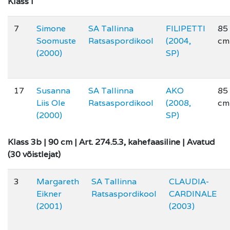
Klass I
7
Simone
SA Tallinna
FILIPETTI
85
Soomuste
Ratsaspordikool
(2004,
cm
(2000)
SP)
17
Susanna
SA Tallinna
AKO
85
Liis Ole
Ratsaspordikool
(2008,
cm
(2000)
SP)
Klass 3b | 90 cm | Art. 274.5.3, kahefaasiline | Avatud
(30 võistlejat)
3
Margareth
SA Tallinna
CLAUDIA-
Eikner
Ratsaspordikool
CARDINALE
(2001)
(2003)