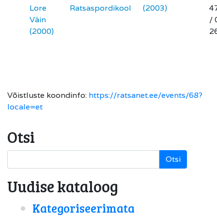
Lore
Ratsaspordikool
(2003)
4
Väin
/ 
(2000)
2
Võistluste koondinfo:
https://ratsanet.ee/events/68?
locale=et
Otsi
Otsi
Uudise kataloog
Kategoriseerimata