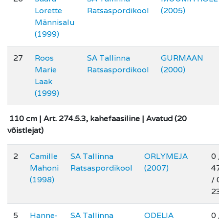
Lorette
Ratsaspordikool
(2005)
Männisalu
(1999)
27
Roos
SA Tallinna
GURMAAN
Marie
Ratsaspordikool
(2000)
Laak
(1999)
110 cm | Art. 274.5.3, kahefaasiline | Avatud (20
võistlejat)
2
Camille
SA Tallinna
ORLYMEJA
0 
Mahoni
Ratsaspordikool
(2007)
4
(1998)
/ 
2
5
Hanne-
SA Tallinna
ODELIA
0 