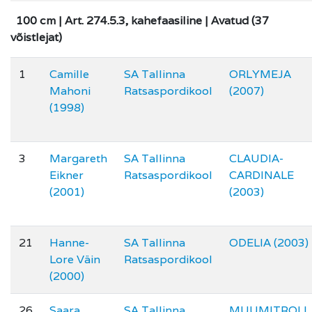
100 cm | Art. 274.5.3, kahefaasiline | Avatud (37
võistlejat)
1
Camille
SA Tallinna
ORLYMEJA
Mahoni
Ratsaspordikool
(2007)
(1998)
3
Margareth
SA Tallinna
CLAUDIA-
Eikner
Ratsaspordikool
CARDINALE
(2001)
(2003)
21
Hanne-
SA Tallinna
ODELIA (2003)
Lore Väin
Ratsaspordikool
(2000)
26
Saara
SA Tallinna
MUUMITROLL