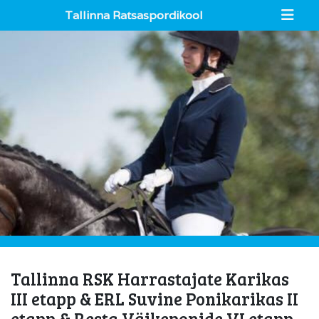
Tallinna Ratsaspordikool
Tallinna RSK Harrastajate Karikas
III etapp & ERL Suvine Ponikarikas II
etapp & Resta Väikeponide VI etapp