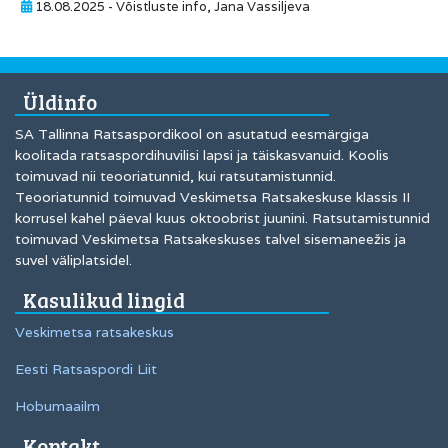
18.08.2025 - Võistluste info, Jana Vassiljeva
Üldinfo
SA Tallinna Ratsaspordikool on asutatud eesmärgiga
koolitada ratsaspordihuvilisi lapsi ja täiskasvanuid. Koolis
toimuvad nii teooriatunnid, kui ratsutamistunnid.
Teooriatunnid toimuvad Veskimetsa Ratsakeskuse klassis II
korrusel kahel päeval kuus oktoobrist juunini. Ratsutamistunnid
toimuvad Veskimetsa Ratsakeskuses talvel sisemaneežis ja
suvel väliplatsidel.
Kasulikud lingid
Veskimetsa ratsakeskus
Eesti Ratsaspordi Liit
Hobumaailm
Kontakt