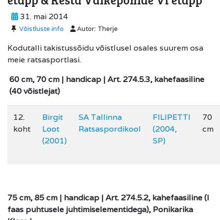
31. mai 2014
Võistluste info
Autor:
Therje
Kodutalli takistussõidu võistlusel osales suurem osa
meie ratsasportlasi.
60 cm, 70 cm | handicap | Art. 274.5.3, kahefaasiline
(40 võistlejat)
12.
Birgit
SA Tallinna
FILIPETTI
70
koht
Loot
Ratsaspordikool
(2004,
cm
(2001)
SP)
75 cm, 85 cm | handicap | Art. 274.5.2, kahefaasiline (I
faas puhtusele juhtimiselementidega), Ponikarika