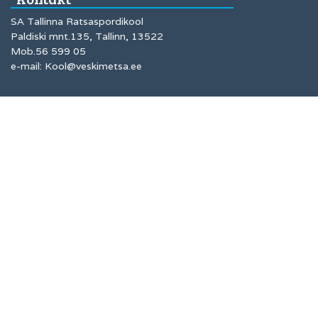
SA Tallinna Ratsaspordikool
Paldiski mnt.135, Tallinn, 13522
Mob.56 599 05
e-mail: Kool@veskimetsa.ee